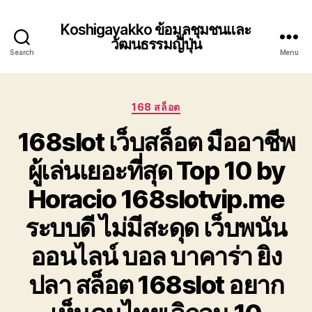
Koshigayakko ข้อมูลชุมชนและ
วัฒนธรรมญี่ปุ่น
Search
Menu
Categories
168 สล็อต
168slot เว็บสล็อต มืออาชีพ
ผู้เล่นเยอะที่สุด Top 10 by
Horacio 168slotvip.me
ระบบดี ไม่มีสะดุด เว็บพนัน
ออนไลน์ บอล บาคาร่า ยิง
ปลา สล็อต 168slot อยาก