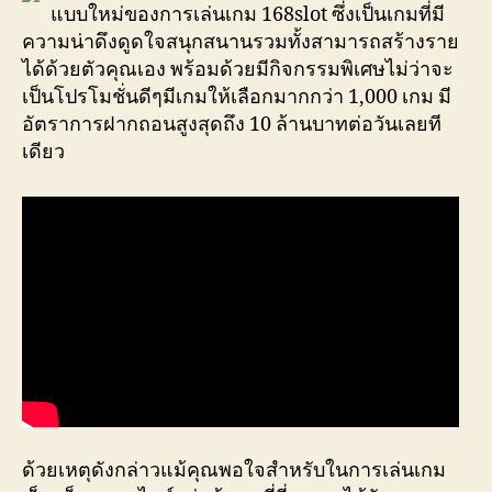
แบบใหม่ของการเล่นเกม 168slot ซึ่งเป็นเกมที่มี
ความน่าดึงดูดใจสนุกสนานรวมทั้งสามารถสร้างราย
ได้ด้วยตัวคุณเอง พร้อมด้วยมีกิจกรรมพิเศษไม่ว่าจะ
เป็นโปรโมชั่นดีๆมีเกมให้เลือกมากกว่า 1,000 เกม มี
อัตราการฝากถอนสูงสุดถึง 10 ล้านบาทต่อวันเลยที
เดียว
ด้วยเหตุดังกล่าวแม้คุณพอใจสำหรับในการเล่นเกม