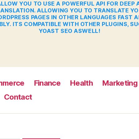
ALLOW YOU TO USE A POWERFUL API FOR DEEP A
ANSLATION. ALLOWING YOU TO TRANSLATE Y
RDPRESS PAGES IN OTHER LANGUAGES FAST 
BLY. ITS COMPATIBLE WITH OTHER PLUGINS, S
YOAST SEO ASWELL!
mmerce
Finance
Health
Marketing
Contact