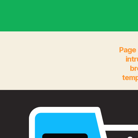
Page 
int
br
temp