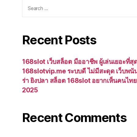
Search
for:
Recent Posts
168slot เว็บสล็อต มืออาชีพ ผู้เล่นเยอะที่
168slotvip.me ระบบดี ไม่มีสะดุด เว็บพน
ร่า ยิงปลา สล็อต 168slot อยากเห็นคนไทย
2025
Recent Comments