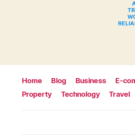
TR
WO
RELIA
Home
Blog
Business
E-co
Property
Technology
Travel