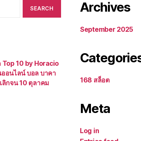
Archives
September 2025
Categorie
สุด Top 10 by Horacio
ันออนไลน์ บอล บาคา
168 สล็อต
เลิกจน 10 ตุลาคม
Meta
Log in